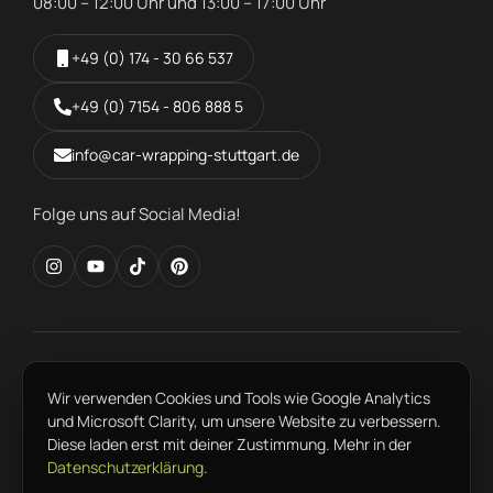
08:00 – 12:00 Uhr und 13:00 – 17:00 Uhr
+49 (0) 174 - 30 66 537
+49 (0) 7154 - 806 888 5
info@car-wrapping-stuttgart.de
Folge uns auf Social Media!
FAHRZEUGFOLIERUNG IN DER REGION
Wir verwenden Cookies und Tools wie Google Analytics
Ludwigsburg
Esslingen
Waiblingen
Fellbach
Sindelfingen
und Microsoft Clarity, um unsere Website zu verbessern.
Böblingen
Heilbronn
Reutlingen
Tübingen
Pforzheim
Diese laden erst mit deiner Zustimmung. Mehr in der
Datenschutzerklärung
.
Kontakt
Jobs
Fragen und Antworten
Datenschutzerklärung