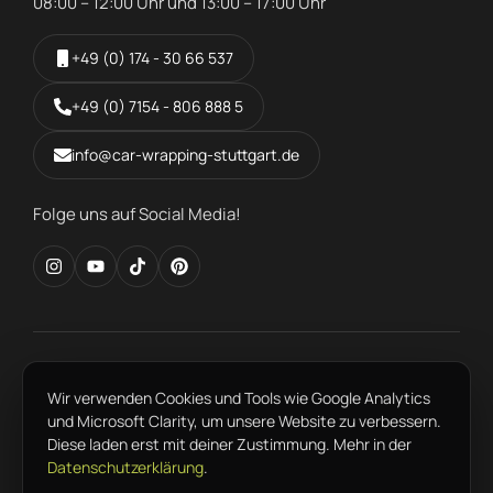
08:00 – 12:00 Uhr und 13:00 – 17:00 Uhr
+49 (0) 174 - 30 66 537
+49 (0) 7154 - 806 888 5
info@car-wrapping-stuttgart.de
Folge uns auf Social Media!
FAHRZEUGFOLIERUNG IN DER REGION
Wir verwenden Cookies und Tools wie Google Analytics
Ludwigsburg
Esslingen
Waiblingen
Fellbach
Sindelfingen
und Microsoft Clarity, um unsere Website zu verbessern.
Böblingen
Heilbronn
Reutlingen
Tübingen
Pforzheim
Diese laden erst mit deiner Zustimmung. Mehr in der
Datenschutzerklärung
.
Kontakt
Jobs
Fragen und Antworten
Datenschutzerklärung