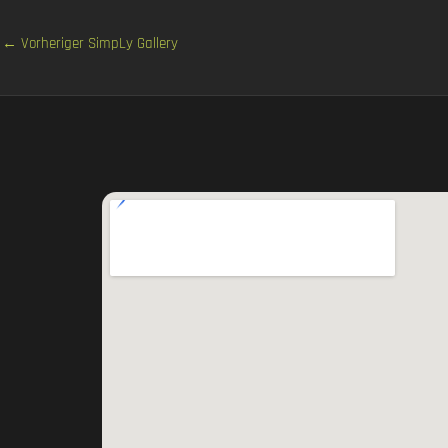
←
Vorheriger SimpLy Gallery