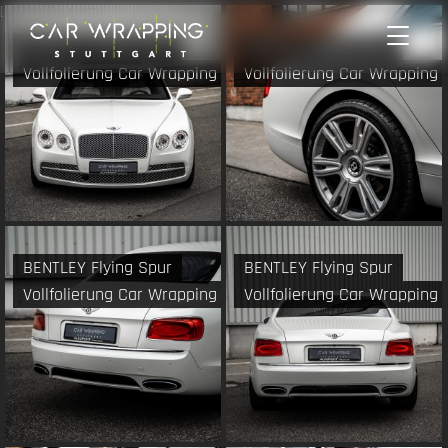
Zum
[cw_header_clean]
Inhalt
BENTLEY Flying Spur
BENTLEY Flying Spur
springen
Vollfolierung Car Wrapping
Vollfolierung Car Wrapping
BENTLEY Flying Spur
BENTLEY Flying Spur
Vollfolierung Car Wrapping
Vollfolierung Car Wrapping