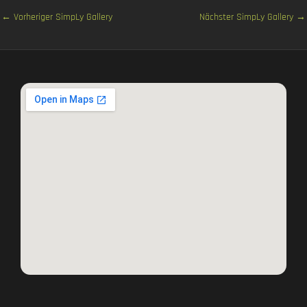
←
Vorheriger SimpLy Gallery
Nächster SimpLy Gallery
→