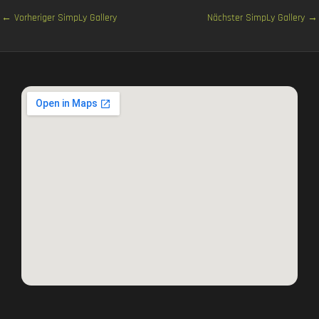
←
Vorheriger SimpLy Gallery
Nächster SimpLy Gallery
→