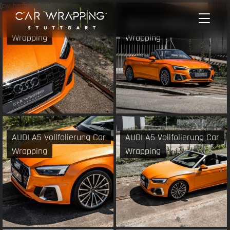
Zum
[cw_header_clean]
Inhalt
AUDI A5 Vollfolierung Car
AUDI A5 Vollfolierung Car
springen
Wrapping
Wrapping
AUDI A5 Vollfolierung Car
AUDI A5 Vollfolierung Car
Wrapping
Wrapping