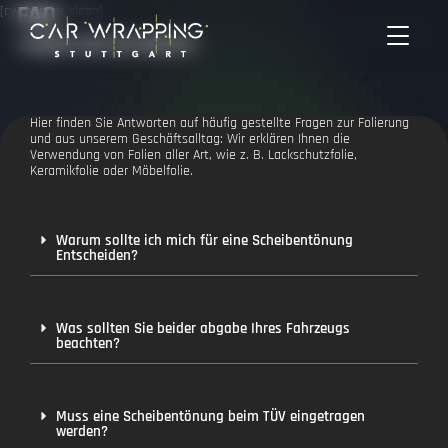
FAQ
Zum
[cw_header_clean]
Inhalt
FRAGEN UND ANTWORTEN
springen
Hier finden Sie Antworten auf häufig gestellte Fragen zur Folierung
und aus unserem Geschäftsalltag: Wir erklären Ihnen die
Verwendung von Folien aller Art, wie z. B. Lackschutzfolie,
Keramikfolie oder Möbelfolie.
Warum sollte ich mich für eine Scheibentönung
Entscheiden?
Was sollten Sie beider abgabe Ihres Fahrzeugs
beachten?
Muss eine Scheibentönung beim TÜV eingetragen
werden?