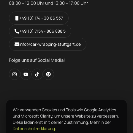
08:00 – 12:00 Uhr und 13:00 – 17:00 Uhr
+49 (0) 174 - 30 66 537
+49 (0) 7154 - 806 888 5
info@car-wrapping-stuttgart.de
Folge uns auf Social Media!
FAHRZEUGFOLIERUNG IN DER REGION
Wir verwenden Cookies und Tools wie Google Analytics
Ludwigsburg
Esslingen
Waiblingen
Fellbach
Sindelfingen
und Microsoft Clarity, um unsere Website zu verbessern.
Böblingen
Heilbronn
Reutlingen
Tübingen
Pforzheim
Diese laden erst mit deiner Zustimmung. Mehr in der
Datenschutzerklärung
.
Kontakt
Jobs
Fragen und Antworten
Datenschutzerklärung